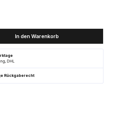
In den Warenkorb
rktage
ung, DHL
ge Rückgaberecht
die
n und zu
Konfigurieren