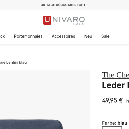
30 TAGE RÜCKGABERECHT
äck
Portemonnaies
Accessoires
Neu
Sale
ie Lentini blau
The Che
Leder 
49,95 €
i
Farbe:
blau