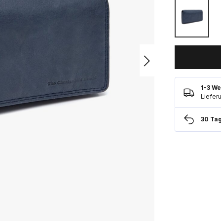
1-3 We
Liefer
30 Ta
serer Website zu bieten. Einige dieser Cookies sind erforderlich, um 
end andere uns dabei helfen, Ihre Nutzung der Website zu analysiere
igen.