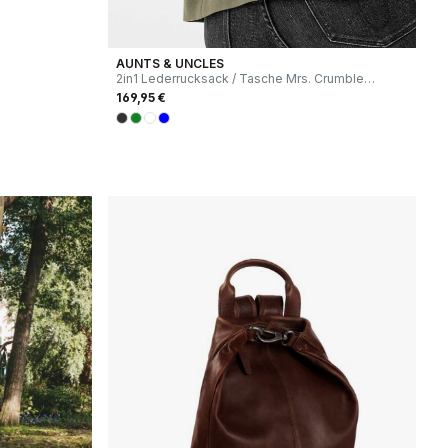
AUNTS & UNCLES
2in1 Lederrucksack / Tasche Mrs. Crumble
Cookie black smoke
169,95 €