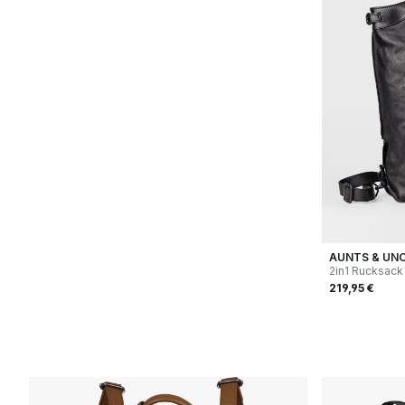
AUNTS & UN
2in1 Rucksack
schwarz
219,95 €