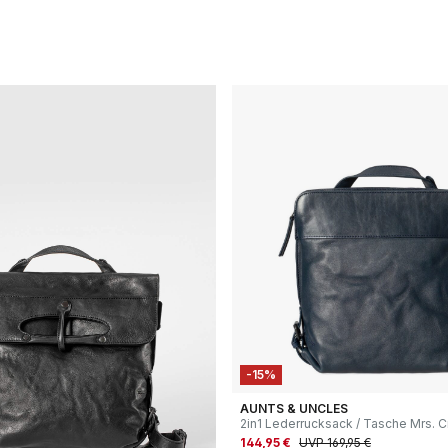
-15%
AUNTS & UNCLES
2in1 Lederrucksack / Tasche Mrs. 
Cookie midnight blue
144,95 €
UVP 169,95 €