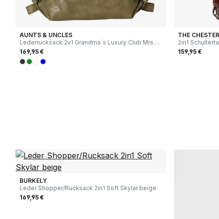
AUNTS & UNCLES
THE CHESTER
Lederrucksack 2v1 Grandma´s Luxury Club Mrs.
2in1 Schulter
Crumble Cookie olive branch
169,95 €
159,95 €
BURKELY
Leder Shopper/Rucksack 2in1 Soft Skylar beige
169,95 €