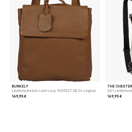
BURKELY
THE CHESTER
Lederrucksack Lush Lucy 1000527.38.24 cognac
2in1 Lederruc
169,95 €
169,95 €