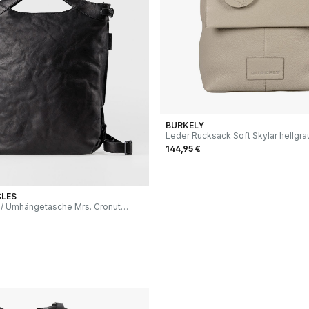
BURKELY
Leder Rucksack Soft Skylar hellgra
144,95 €
CLES
 / Umhängetasche Mrs. Cronut