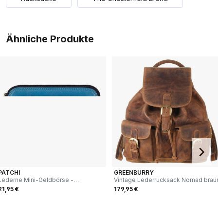
Ähnliche Produkte
PATCHI
GREENBURRY
Lederne Mini-Geldbörse -
Vintage Lederruck­sack Nomad brau
Schlüsselanhänger multicolor blau
21,95 €
179,95 €