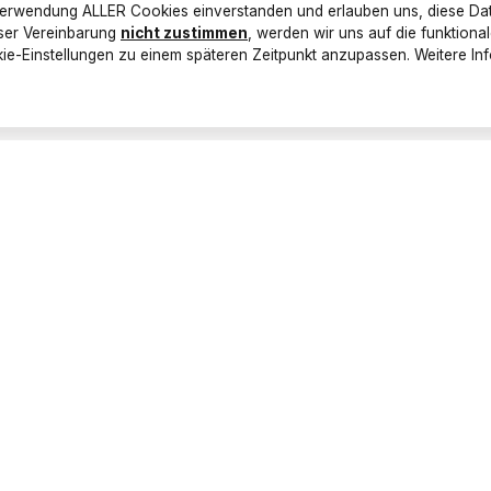
r Verwendung ALLER Cookies einverstanden und erlauben uns, diese Dat
eser Vereinbarung
nicht zustimmen
, werden wir uns auf die funktion
ie-Einstellungen zu einem späteren Zeitpunkt anzupassen. Weitere In
ht immer.
r in Ihrer Tasche suchen müssen, besorgen Sie
 The Chesterfield Brand. In ihm finden nicht
m der Fächer vielleicht auch Einkaufswagenchips,
echnologie zusätzlich vor Skimming geschützt