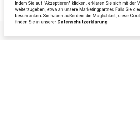
Indem Sie auf "Akzeptieren" klicken, erklären Sie sich mit de
weiterzugeben, etwa an unsere Marketingpartner. Falls Sie di
beschränken. Sie haben außerdem die Möglichkeit, diese Cook
finden Sie in unserer
Datenschutzerklärung
.
Beschreibung
Wer sucht, der findet. Aber bei Schlüsseln gilt das nic
Damit Sie Ihre Schlüssel nicht jeden Tag in den Taschen ode
sich dieses großartige Schlüsseletui namens Corey der Marke
nur all Ihre Schlüssel ein sicheres Zuhause, sondern in eine
Geld oder Zahlungskarten, die dank der integrierten RFID-T