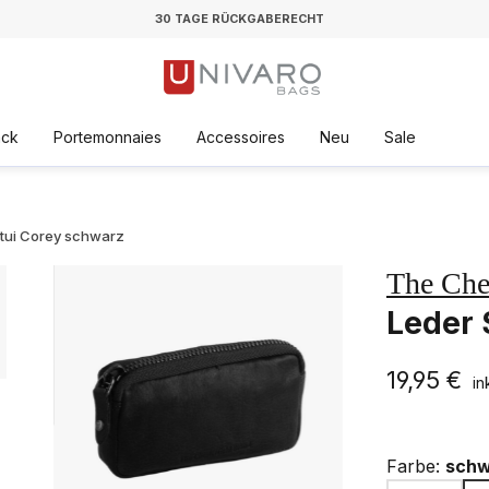
30 TAGE RÜCKGABERECHT
äck
Portemonnaies
Accessoires
Neu
Sale
etui Corey schwarz
The Che
Leder 
19,95 €
in
Farbe:
schw