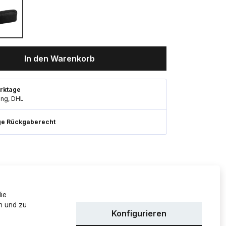
In den Warenkorb
rktage
ung, DHL
ge Rückgaberecht
die
n und zu
Konfigurieren