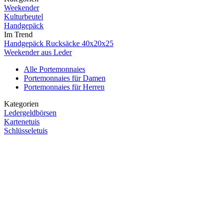
Weekender
Kulturbeutel
Handgepäck
Im Trend
Handgepäck Rucksäcke 40x20x25
Weekender aus Leder
Alle Portemonnaies
Portemonnaies für Damen
Portemonnaies für Herren
Kategorien
Ledergeldbörsen
Kartenetuis
Schlüsseletuis
Top Marken
Aunts & Uncles Portemonnaies
Kategorien
Ledergeldbörsen Damen
Kartenetuis Damen
Kategorien
Ledergeldbörsen Herren
Kartenetuis Herren
Alle Accessoires