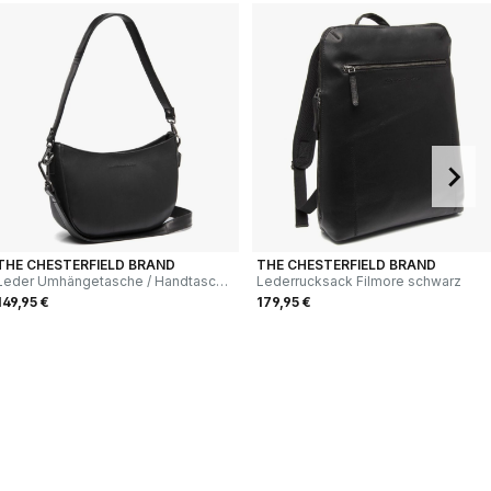
THE CHESTERFIELD BRAND
THE CHESTERFIELD BRAND
Leder Umhängetasche / Handtasche
Lederrucksack Filmore schwarz
Valentano schwarz
149,95 €
179,95 €