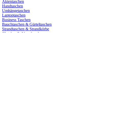
Aktentaschen
Handtaschen
Umhängetaschen
Laptoptaschen
Business Taschen
Bauchtaschen & Gürteltaschen
Strandtaschen & Strandkörbe
Clutches & Abendtaschen
Crossbody Bags
Shopper
Handytasche
Kategorien
Umhängetaschen Damen
Handtaschen Damen
Laptoptaschen Damen
Aktentaschen Damen
Einkaufstrolleys Damen
Handytaschen Damen
Kategorien
Umhängetaschen
Laptoptaschen Herren
Aktentaschen Herren
Einkaufstrolleys Herren
Alle Rucksäcke