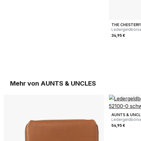
THE CHESTERF
Ledergeldbörse
34,95 €
Mehr von AUNTS & UNCLES
AUNTS & UNCL
Ledergeldbörse
schwarz
54,95 €