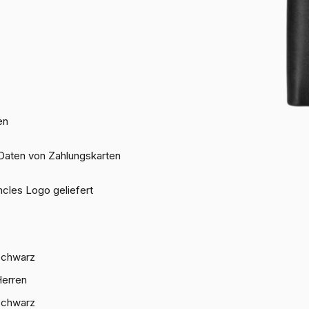
en
Daten von Zahlungskarten
cles Logo geliefert
Schwarz
erren
Schwarz