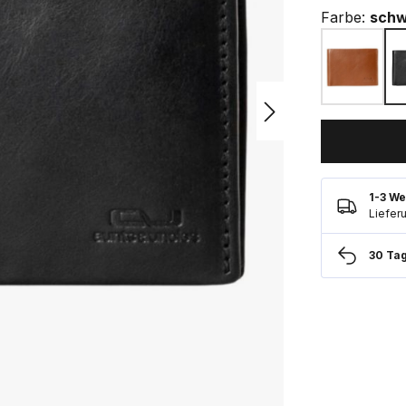
Farbe:
schw
1-3 We
Liefer
30 Ta