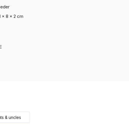
Leder
1 × 8 × 2 cm
E
ts & uncles