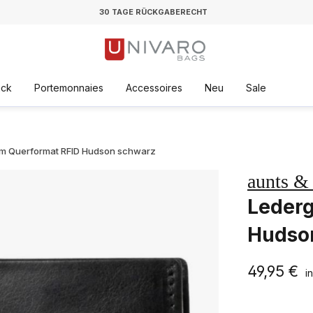
30 TAGE RÜCKGABERECHT
äck
Portemonnaies
Accessoires
Neu
Sale
im Querformat RFID Hudson schwarz
aunts &
Lederg
Hudso
49,95 €
i