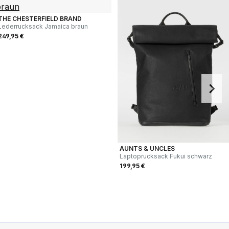
THE CHESTERFIELD BRAND
Lederrucksack Jamaica braun
249,95 €
AUNTS & UNCLES
Laptoprucksack Fukui schwarz
199,95 €