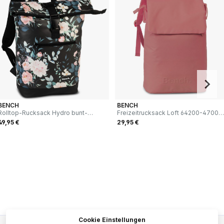
BENCH
BENCH
Rolltop-Rucksack Hydro bunt-
Freizeitrucksack Loft 64200-4700
schwarz
ziegelrot
49,95 €
29,95 €
Cookie Einstellungen