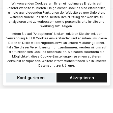
Hilfe & Kontakt
Wir verwenden Cookies, um Ihnen ein optimales Erlebnis auf
unserer Website zu bieten. Einige dieser Cookies sind erforderlich,
um die grundlegenden Funktionen der Website zu gewährleisten,
Shop
während andere uns dabei helfen, Ihre Nutzung der Website zu
analysieren und zu verbessern sowie personalisierte Inhalte und
Werbung anzuzeigen.
Mehr Inspiration
Indem Sie auf "Akzeptieren" klicken, erklären Sie sich mit der
Verwendung ALLER Cookies einverstanden und erlauben uns, diese
Unsere Vorteile
Daten an Dritte weiterzugeben, etwa an unsere Marketingpartner.
Falls Sie dieser Vereinbarung
nicht zustimmen
, werden wir uns auf
die funktionalen Cookies beschränken. Sie haben außerdem die
Zahlungsmethoden
Möglichkeit, diese Cookie-Einstellungen zu einem späteren
Zeitpunkt anzupassen. Weitere Informationen finden Sie in unserer
Datenschutzerklärung
.
Versand
Konfigurieren
Akzeptieren
|
© Copyright 2026 Univaro
Alle Preise in Euro inkl. gesetzl. Mehrwertsteuer.
Durchgestrichene Preise entsprechen der ehemaligen
unverbindlichen Preisempfehlung des Herstellers. Angegebene
Reduzierungen oder Rabatte beziehen sich immer auf die