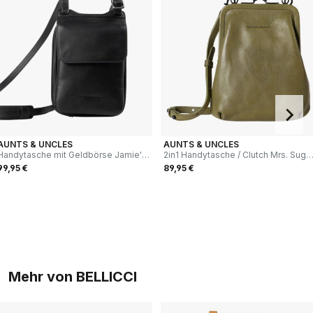
AUNTS & UNCLES
AUNTS & UNCLES
Handytasche mit Geldbörse Jamie's
2in1 Handytasche / Clutch Mrs. Suga
Orchard Tulip jet black
Pop olive branch
99,95 €
89,95 €
Mehr von BELLICCI