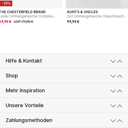
-13%
THE CHESTERFIELD BRAND
AUNTS & UNCLES
Leder Umhängetasche Cordoba
2in1 Umhängetasche / Bauchtasche
schwarz
Tsu schwarz
69,95 €
UVP 79,95 €
99,95 €
Hilfe & Kontakt
Shop
Mehr Inspiration
Unsere Vorteile
Zahlungsmethoden